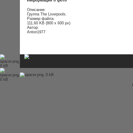
Информация о фото
История Beatles
Альбомы и песни Beatles
Описание:
Переводы песен
Группа The Liverpools.
Битлз-викторина
Размер файла:
Wallpapers
111,60 KB (800 x 600 px)
Энциклопедия Beatles
Автор:
Anton1977
Магазин
Каталог сувениров
Журнал From Me To You