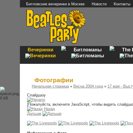
Битловские вечеринки в Москве
Новости
Контакты
Вечеринки
Битломаны
The 
Фотографии
Начальная страница
»
Весна 2004 года
»
17 мая - Выст
Слайдшоу
[Пожалуйста, включите JavaScript, чтобы видеть слайдшо
Назад
Дальше