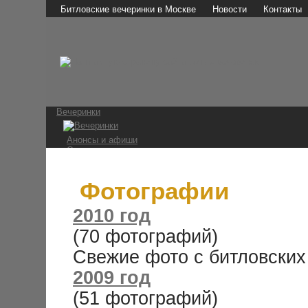
Битловские вечеринки в Москве
Новости
Контакты
Вечеринки
Анонсы и афиши
Отчеты о вечеринках
Фотографии
Видео и аудио
Мы в СМИ
Фотографии
Битломаны
2010 год
(70 фотографий)
Наши мероприятия
Встречи на Стреле
Свежие фото с битловских 
Конкурс 1 апреля
Ссылки
2009 год
The Beatles
(51 фотографий)