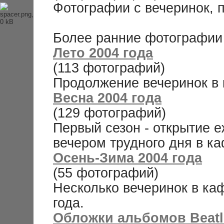
Фотографии с вечеринок, 
История Beatles
Альбомы и песни Beatles
Переводы песен
Битлз-викторина
Более ранние фотографии
Wallpapers
Энциклопедия Beatles
Лето 2004 года
Магазин
(113 фотографий)
Продолжение вечеринок в 
Каталог сувениров
Журнал From Me To You
Весна 2004 года
(129 фотографий)
Первый сезон - открытие 
вечером трудного дня в ка
Осень-Зима 2004 года
(55 фотографий)
Несколько вечеринок в ка
года.
Обложки альбомов Beatl