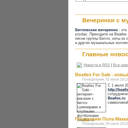
Вечеринки с м
Битловские вечеринки
- это
клубах. Приходите на Beatles
песни группы Битлз, хиты из 
и других музыкальных коллек
Главные ново
Новости в RSS
|
Все нов
Beatles For Sale - но
Понедельник, 02 июля 2012
С 1 июля 2
http://beatl
сотрудниче
Beatles.ru
.
символикой
Поздравим Пола Маккар
Понедельник, 04 июня 2012