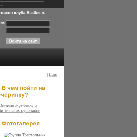
ников клуба Beatles.ru
еля
|
Еще
В чем пойти на
ечеринку?
Фотогалерея