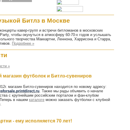
узыкой Битлз в Москве
 концерты кавер-групп и встречи битломанов в московских
 Party, чтобы окунуться в атмосферу 60-70-х годов и услышать
сольного творчества Маккартни, Леннона, Харрисона и Старра,
тивов.
Подробнее »
сти
ости »
вый магазин футболок и Битлз-сувениров
012г. магазин Битлз-сувениров находится по новому адресу:
esforsale.printdirect.ru
. Также мы рады объявить о начале
ства с крупнейшим российским порталом и фан-клубом
 Теперь в нашем
каталоге
можно заказать футболки с клубной
.
тни - ему исполняется 70 лет!