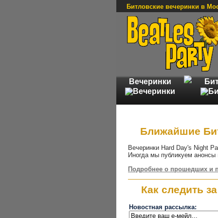
Битловские вечеринки в Мо
Вечеринки
Би
Ближайшие Би
Вечеринки Hard Day's Night P
Иногда мы публикуем анонсы 
Подробнее о прошедших и 
Как следить з
Новостная рассылка: