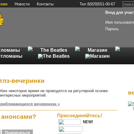
скве
Новости
Контакты
Тел.8(929)551-00-67
Вход для участ
Имя пользоват
Пароль
Регистрация
тломаны
The Beatles
Магазин
тлз-вечеринки
arties некоторое время не проводятся на регулярной основе.
в
интересных мероприятий.
приближающихся вечеринках »
а анонсами?
Присоединяйтесь!
NEW!