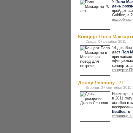
У
Пола Ма
день рожд
пройдет вс
Goldiez, а 
подробност
Концерт Пола Маккартн
Среда, 07 декабря 2011
14 декабря
даст
Пол М
приглашаю
официальное
концерта, a
концерту П
Джону Леннону - 71
Вторник, 27 сентября 2011
Несмотря н
в 2011 год
октября в 
воскресень
Beatles.ru
.
странице а