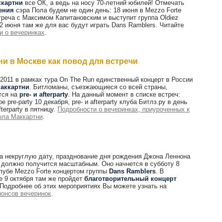
ккартни
все ОК, а ведь на носу 70-летний юбилей! Отмечать
ения
сэра Пола будем не один день: 18 июня в Mezzo Forte
треча с Максимом Капитановским и выступит группа Oldiez
22 июня там же для вас будут играть Dans Ramblers. Читайте
и о вечеринках
.
и в Москве как повод для встречи
 2011 в рамках тура On The Run единственный концерт в России
аккартни
. Битломаны, съезжающиеся со всей страны,
тся на
pre- и afterparty
. На данный момент в списке встреч:
 pre-party 10 декабря, pre- и afterparty клуба Битлз.ру в день
fterparty в пятницу.
Подробности о вечеринках, приуроченных к
ола Маккартни
.
а некруглую дату, празднование дня рождения Джона Леннона
у должно получится масштабным. Оно начнется в субботу 8
клубе Mezzo Forte концертом группы
Dans Ramblers
. В
е 9 октября там же пройдет
благотворительный концерт
 Подробнее об этих мероприятиях Вы можете узнать на
нонсов вечеринок
.