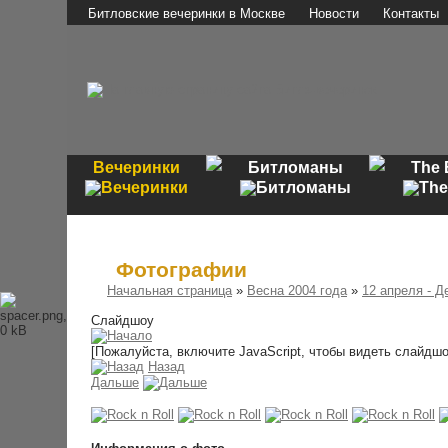
Битловские вечеринки в Москве
Новости
Контакты
Вечеринки
Битломаны
The 
Фотографии
Начальная страница
»
Весна 2004 года
»
12 апреля - Д
Слайдшоу
[Пожалуйста, включите JavaScript, чтобы видеть слайдшо
Назад
Дальше