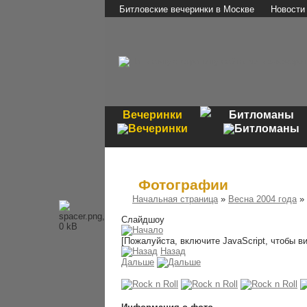
Битловские вечеринки в Москве
Новости
Вечеринки
Битломаны
Фотографии
Начальная страница
»
Весна 2004 года
»
Слайдшоу
[Пожалуйста, включите JavaScript, чтобы в
Назад
Дальше