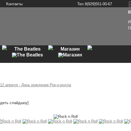
Контакты
Тел.8(929)551-00-67
В
И
П
Р
The Beatles
Магазин
12 апреля - День рождения Рок-н-ролла
идеть слайдшоу]