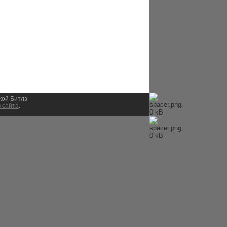
ыкой Битлз
 сайта
.