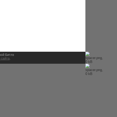
ыкой Битлз
 сайта
.