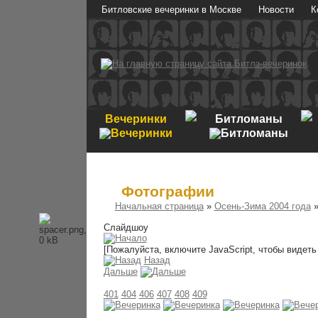
Битловские вечеринки в Москве
Новости
К
Вечеринки
Битломаны
Фотографии
Начальная страница
»
Осень-Зима 2004 года
Слайдшоу
[Пожалуйста, включите JavaScript, чтобы видет
Назад
Дальше
401
404
406
407
408
409