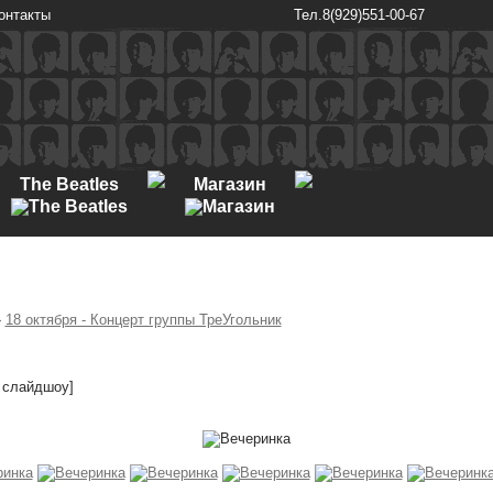
онтакты
Тел.8(929)551-00-67
The Beatles
Магазин
»
18 октября - Концерт группы ТреУгольник
ь слайдшоу]