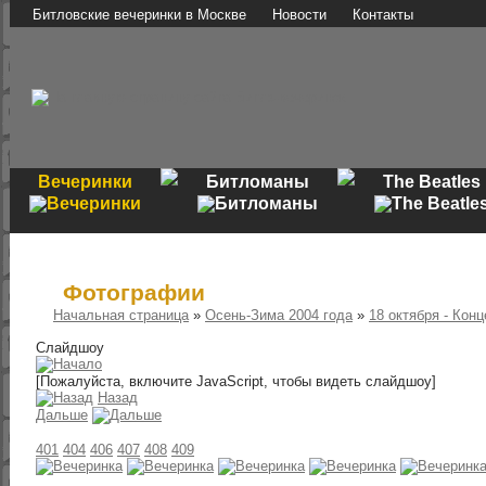
Битловские вечеринки в Москве
Новости
Контакты
Вечеринки
Битломаны
The Beatles
Фотографии
Начальная страница
»
Осень-Зима 2004 года
»
18 октября - Кон
Слайдшоу
[Пожалуйста, включите JavaScript, чтобы видеть слайдшоу]
Назад
Дальше
401
404
406
407
408
409