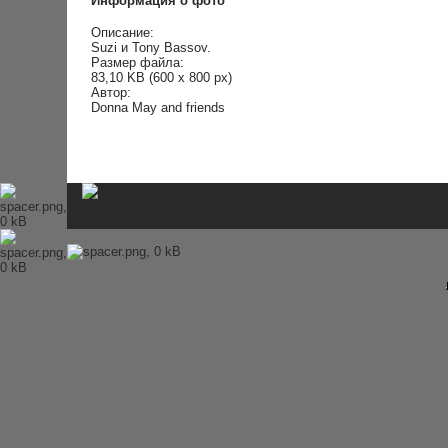
Информация о фото
История Beatles
Альбомы и песни Beatles
Описание:
Переводы песен
Suzi и Tony Bassov.
Битлз-викторина
Размер файла:
Wallpapers
83,10 KB (600 x 800 px)
Энциклопедия Beatles
Автор:
Donna May and friends
Магазин
Каталог сувениров
Журнал From Me To You