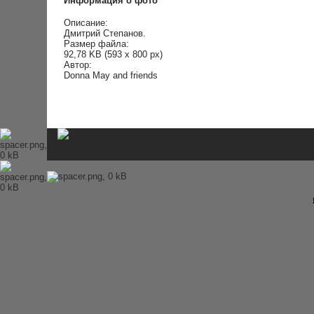
Информация о фото
История Beatles
Альбомы и песни Beatles
Описание:
Переводы песен
Дмитрий Степанов.
Битлз-викторина
Размер файла:
Wallpapers
92,78 KB (593 x 800 px)
Энциклопедия Beatles
Автор:
Donna May and friends
Магазин
Каталог сувениров
Журнал From Me To You