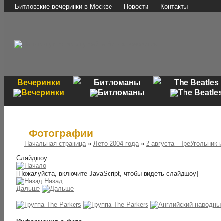
Битловские вечеринки в Москве
Новости
Контакты
Вечеринки
Битломаны
The Beatles
Фотографии
Начальная страница
»
Лето 2004 года
»
2 августа - ТреУгольник
Слайдшоу
[Пожалуйста, включите JavaScript, чтобы видеть слайдшоу]
Назад
Дальше