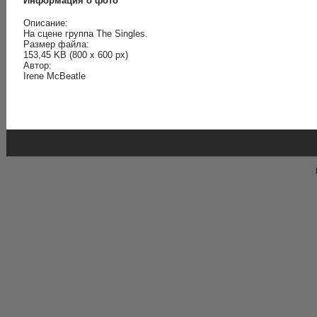
Информация о фото
Описание:
На сцене группа The Singles.
Размер файла:
153,45 KB (800 x 600 px)
Автор:
Irene McBeatle