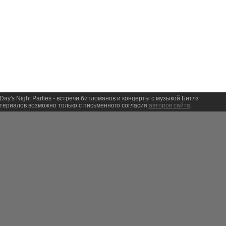
Day's Night Parties - встречи битломанов и концерты с музыкой Битлз
ериалов возможно только с письменного согласия
авторов сайта
.