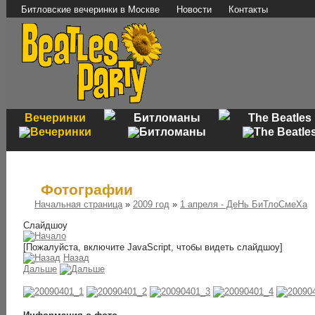
Битловские вечеринки в Москве
Новости
Контакты
Вечеринки
Битломаны
The Beatles
Фотографии
Начальная страница
»
2009 год
»
1 апреля - ДеНь БиТлоСмеХа
Слайдшоу
[Пожалуйста, включите JavaScript, чтобы видеть слайдшоу]
Назад
Дальше