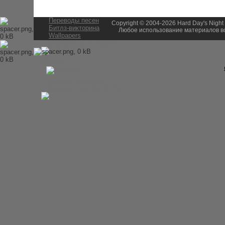
История Beatles
Альбомы и песни Beatles
Переводы песен
Copyright © 2004-2026 Hard Day's Night
Битлз-викторина
Любое использование материалов во
Wallpapers
Энциклопедия Beatles
Магазин
Каталог сувениров
Журнал From Me To You