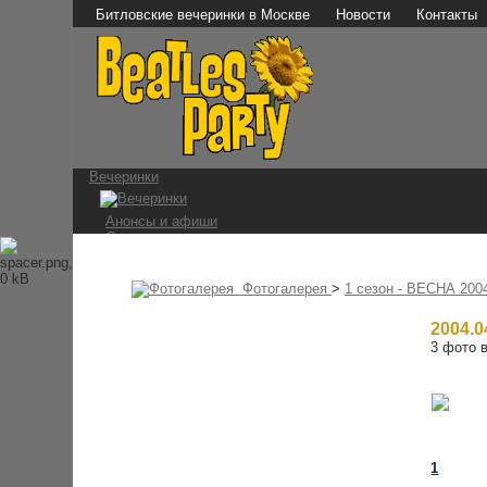
Битловские вечеринки в Москве
Новости
Контакты
Вечеринки
Анонсы и афиши
Отчеты о вечеринках
Фотографии
Видео и аудио
Мы в СМИ
Фотогалерея
>
1 сезон - ВЕСНА 200
Битломаны
2004.0
3 фото в
Наши мероприятия
Встречи на Стреле
Конкурс 1 апреля
Ссылки
The Beatles
1