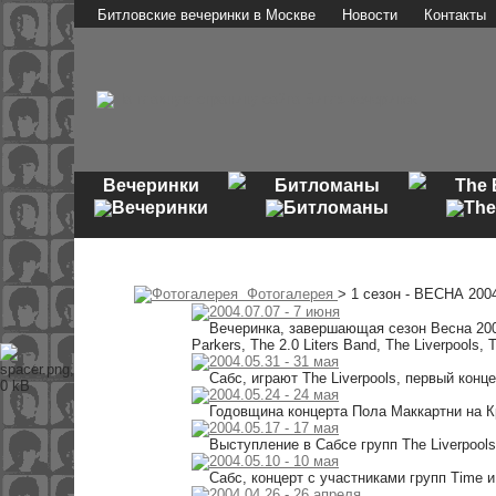
Битловские вечеринки в Москве
Новости
Контакты
Вечеринки
Битломаны
The 
Фотогалерея
> 1 сезон - ВЕСНА 200
2004.07.07 - 7 июня
Вечеринка, завершающая сезон Весна 200
Parkers, The 2.0 Liters Band, The Liverpools,
2004.05.31 - 31 мая
Сабс, играют The Liverpools, первый конц
2004.05.24 - 24 мая
Годовщина концерта Пола Маккартни на 
2004.05.17 - 17 мая
Выступление в Сабсе групп The Liverpool
2004.05.10 - 10 мая
Сабс, концерт с участниками групп Time и
2004.04.26 - 26 апреля