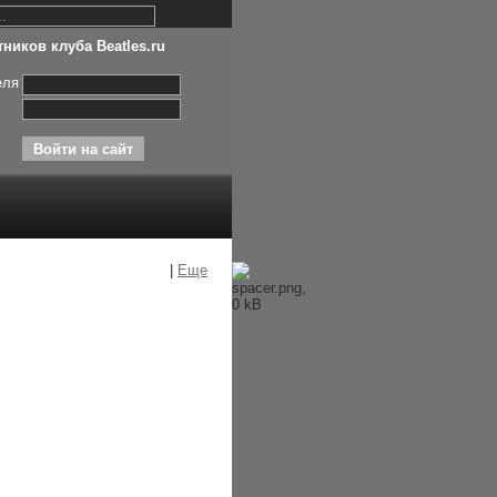
ников клуба Beatles.ru
еля
|
Еще