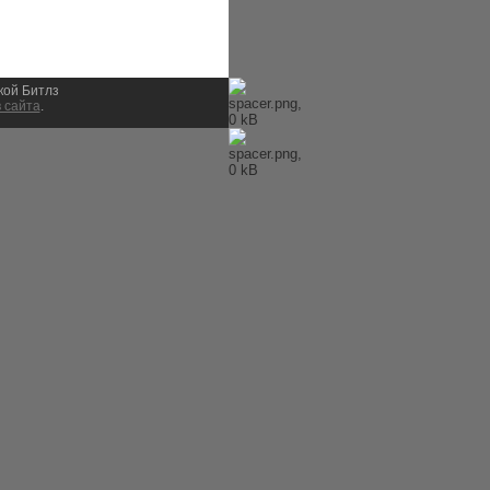
ыкой Битлз
 сайта
.