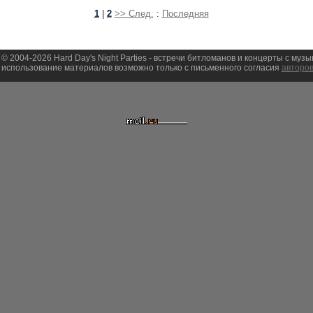
1
|
2
>> След.
:
Последняя
 © 2004-2026 Hard Day's Night Parties - встречи битломанов и концерты с муз
использование материалов возможно только с письменного согласия
авторов