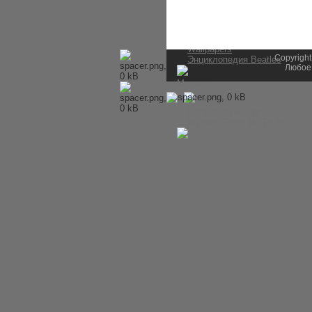
История Beatles
Альбомы и песни Beatles
Переводы песен
Битлз-викторина
Wallpapers
Copyright
Энциклопедия Beatles
Любое 
Магазин
Каталог сувениров
Журнал From Me To You