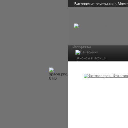
Битловские вечеринки в Моск
Вечеринки
Анонсы и афиши
Отчеты о вечеринках
Фотографии
Видео и аудио
Мы в СМИ
Фотогал
Битломаны
Наши мероприятия
Встречи на Стреле
Конкурс 1 апреля
Ссылки
The Beatles