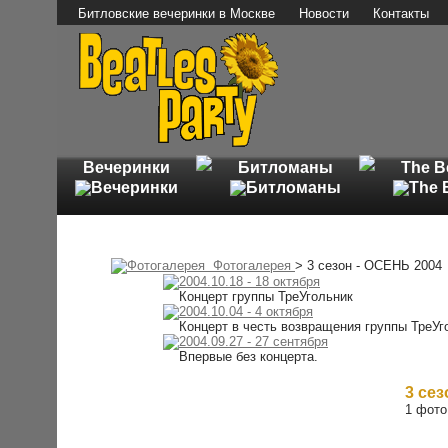
Битловские вечеринки в Москве
Новости
Контакты
Вечеринки
Битломаны
The B
Фотогалерея
> 3 сезон - ОСЕНЬ 2004
2004.10.18 - 18 октября
Концерт группы ТреУгольник
2004.10.04 - 4 октября
Концерт в честь возвращения группы ТреУго
2004.09.27 - 27 сентября
Впервые без концерта.
3 сез
1 фото 