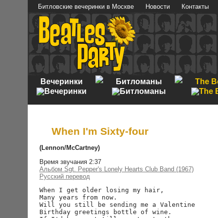
Битловские вечеринки в Москве
Новости
Контакты
Вечеринки
Битломаны
The B
When I'm Sixty-four
(Lennon/McCartney)
Время звучания 2:37
Альбом Sgt. Pepper's Lonely Hearts Club Band (1967)
Русский перевод
When I get older losing my hair,

Many years from now.

Will you still be sending me a Valentine

Birthday greetings bottle of wine.
