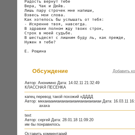
Радость вернут тебе

Вера, Чак и Дейв.

Лишь пару строчек мне напиши,

Взвесь мои слова.

Как хотелось бы услышать от тебя:

- Искренне твоя, навсегда.

В здравии полном жду твоих строк,

Строк в моей судьбе.

В шестьдесят с лишним буду ль, как прежде,

Нужен я тебе?

Обсуждение
Добавить к
Автор: Анонимно Дата: 14.02.11 21:32:49
КЛАССНАЯ ПЕСЕНКА
капец перевод такой похожий хДДДД
Автор: мккаиааииаиаиаиаиаииаиаиаиаиаи Дата: 16.03.11 16:
ахаха
text
Автор: сергей Дата: 28.01.18 11:09:20
им бы понравилось
Оставить комментарий