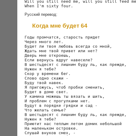
Will you still need me, will you still feed me
Русский перевод:
Когда мне будет 64
Годы промчатся, старость придет

Через много лет.

Будет ли твоя любовь всегда со мной,

Ждать мне твой привет или нет?

Дверь мне откроешь,

Если вернусь вдруг навеселе?

В шестьдесят с лишним буду ль, как прежде,

Нужен я тебе?

Скор у времени бег.

Слово одно скажи - 

Буду твой навек.

Я пригожусь, чтоб пробки сменить,

Будет в доме свет.

У камина можешь ты вязать и шить,

И проблем с прогулками нет.

Будут в порядке грядки и сад -

Что желать семье?

В шестьдесят с лишним буду ль, как прежде,

Нужен я тебе?

Приютит нас теплым летом домик небольшой

На маленьком островке.

Слушай внуков смех, - 
