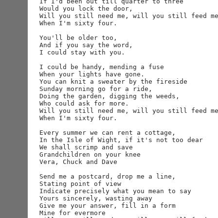
If I'd been out till quarter to three

Would you lock the door,

Will you still need me, will you still feed me
When I'm sixty four.

You'll be older too,

And if you say the word,

I could stay with you.

I could be handy, mending a fuse

When your lights have gone.

You can knit a sweater by the fireside

Sunday morning go for a ride,

Doing the garden, digging the weeds,

Who could ask for more.

Will you still need me, will you still feed me
When I'm sixty four.

Every summer we can rent a cottage,

In the Isle of Wight, if it's not too dear

We shall scrimp and save

Grandchildren on your knee

Vera, Chuck and Dave

Send me a postcard, drop me a line,

Stating point of view

Indicate precisely what you mean to say

Yours sincerely, wasting away

Give me your answer, fill in a form

Mine for evermore
