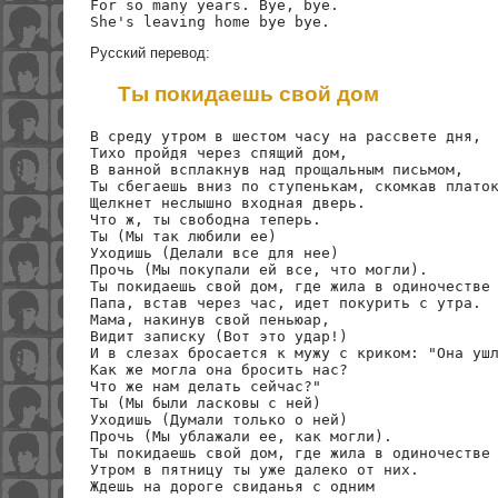
For so many years. Bye, bye.

Русский перевод:
Ты покидаешь свой дом
В среду утром в шестом часу на рассвете дня,

Тихо пройдя через спящий дом,

В ванной всплакнув над прощальным письмом,

Ты сбегаешь вниз по ступенькам, скомкав платок
Щелкнет неслышно входная дверь.

Что ж, ты свободна теперь.

Ты (Мы так любили ее)

Уходишь (Делали все для нее)

Прочь (Мы покупали ей все, что могли).

Ты покидаешь свой дом, где жила в одиночестве 
Папа, встав через час, идет покурить с утра.

Мама, накинув свой пеньюар,

Видит записку (Вот это удар!)

И в слезах бросается к мужу с криком: "Она ушл
Как же могла она бросить нас? 

Что же нам делать сейчас?"

Ты (Мы были ласковы с ней)

Уходишь (Думали только о ней)

Прочь (Мы ублажали ее, как могли).

Ты покидаешь свой дом, где жила в одиночестве 
Утром в пятницу ты уже далеко от них.

Ждешь на дороге свиданья с одним
