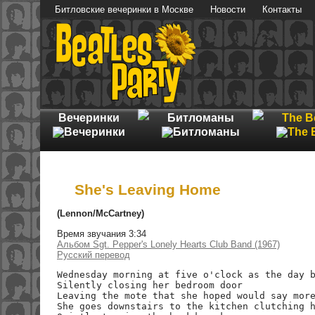
Битловские вечеринки в Москве
Новости
Контакты
Вечеринки
Битломаны
The B
She's Leaving Home
(Lennon/McCartney)
Время звучания 3:34
Альбом Sgt. Pepper's Lonely Hearts Club Band (1967)
Русский перевод
Wednesday morning at five o'clock as the day b
Silently closing her bedroom door

Leaving the mote that she hoped would say more
She goes downstairs to the kitchen clutching h