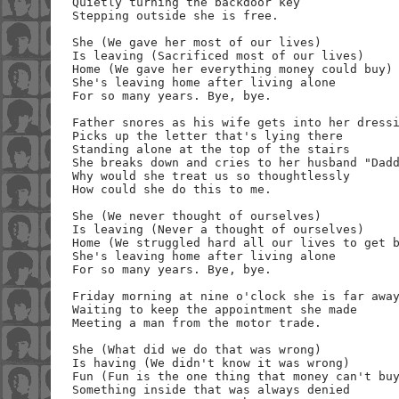
Quietly turning the backdoor key

Stepping outside she is free.

She (We gave her most of our lives)

Is leaving (Sacrificed most of our lives)

Home (We gave her everything money could buy)

She's leaving home after living alone

For so many years. Bye, bye.

Father snores as his wife gets into her dressi
Picks up the letter that's lying there

Standing alone at the top of the stairs

She breaks down and cries to her husband "Dadd
Why would she treat us so thoughtlessly

How could she do this to me.

She (We never thought of ourselves)

Is leaving (Never a thought of ourselves)

Home (We struggled hard all our lives to get b
She's leaving home after living alone 

For so many years. Bye, bye.

Friday morning at nine o'clock she is far away
Waiting to keep the appointment she made

Meeting a man from the motor trade.

She (What did we do that was wrong)

Is having (We didn't know it was wrong)

Fun (Fun is the one thing that money can't buy
Something inside that was always denied
