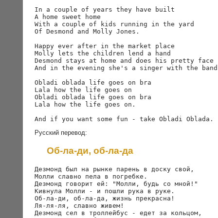
In a couple of years they have built 

A home sweet home

With a couple of kids running in the yard

Of Desmond and Molly Jones.

Happy ever after in the market place

Molly lets the children lend a hand

Desmond stays at home and does his pretty face

And in the evening she's a singer with the band.
Obladi oblada life goes on bra

Lala how the life goes on

Obladi oblada life goes on bra

Lala how the life goes on.

Русский перевод:
Об-ла-ди, об-ла-да
Дезмонд был на рынке парень в доску свой,

Молли славно пела в погребке.

Дезмонд говорит ей: "Молли, будь со мной!"

Кивнула Молли - и пошли рука в руке.

Об-ла-ди, об-ла-да, жизнь прекрасна!

Ля-ля-ля, славно живем!

Дезмонд сел в троллейбус - едет за кольцом,
