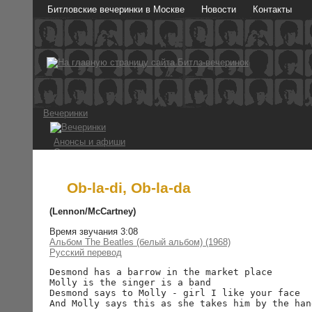
Битловские вечеринки в Москве
Новости
Контакты
Вечеринки
Анонсы и афиши
Отчеты о вечеринках
Фотографии
Видео и аудио
Мы в СМИ
Ob-la-di, Ob-la-da
Битломаны
(Lennon/McCartney)
Время звучания 3:08
Наши мероприятия
Альбом The Beatles (белый альбом) (1968)
Встречи на Стреле
Русский перевод
Конкурс 1 апреля
Ссылки
Desmond has a barrow in the market place

Molly is the singer is a band

The Beatles
Desmond says to Molly - girl I like your face

And Molly says this as she takes him by the hand