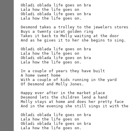
История Beatles
Obladi oblada life goes on bra

Альбомы и песни Beatles
Lala how the life goes on

Переводы песен
Obladi oblada life goes on bra

Битлз-викторина
Lala how the life goes on.

Wallpapers
Энциклопедия Beatles
Desmond takes a trolley to the jewelers stores

Buys a twenty carat golden ring 

Магазин
Takes it back to Molly waiting at the door

And as he gives it to her she begins to sing.

Каталог сувениров
Obladi oblada life goes on bra

Журнал From Me To You
Lala how the life goes on

Obladi oblada life goes on bra

Lala how the life goes on.

In a couple of years they have built 

A home sweet home

With a couple of kids running in the yard

Of Desmond and Molly Jones.

Happy ever after in the market place

Desmond lets the children lend a hand

Molly stays at home and does her pretty face

And in the evening she still sings it with the b
Obladi oblada life goes on bra

Lala how the life goes on

Obladi oblada life goes on bra

Lala how the life goes on.
