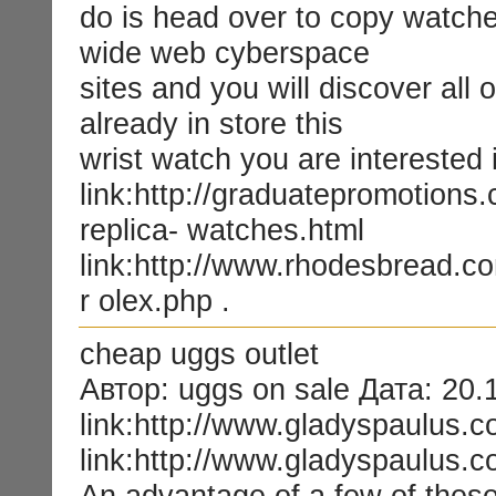
do is head over to copy watch
wide web cyberspace
sites and you will discover all 
already in store this
wrist watch you are interested 
link:http://graduatepromotions
replica- watches.html
link:http://www.rhodesbread.co
r olex.php .
cheap uggs outlet
Автор: uggs on sale Дата: 20.
link:http://www.gladyspaulus.c
link:http://www.gladyspaulus.c
An advantage of a few of thes