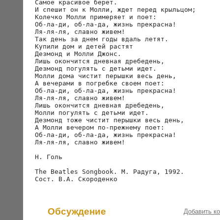
Самое красивое берет.

И спешит он к Молли, ждет перед крыльцом;

Колечко Молли примеряет и поет:

Об-ла-ди, об-ла-да, жизнь прекрасна!

Ля-ля-ля, славно живем!

Так день за днем годы вдаль летят.

Купили дом и детей растят

Дезмонд и Молли Джонс.

Лишь окончится дневная дребедень,

Дезмонд погулять с детьми идет.

Молли дома чистит перышки весь день,

А вечерами в погребке своем поет:

Об-ла-ди, об-ла-да, жизнь прекрасна!

Ля-ля-ля, славно живем!

Лишь окончится дневная дребедень,

Молли погулять с детьми идет.

Дезмонд тоже чистит перышки весь день,

А Молли вечером по-прежнему поет:

Об-ла-ди, об-ла-да, жизнь прекрасна!

Ля-ля-ля, славно живем!

Н. Голь

The Beatles Songbook. М. Радуга, 1992.

Обсуждение
Добавить к