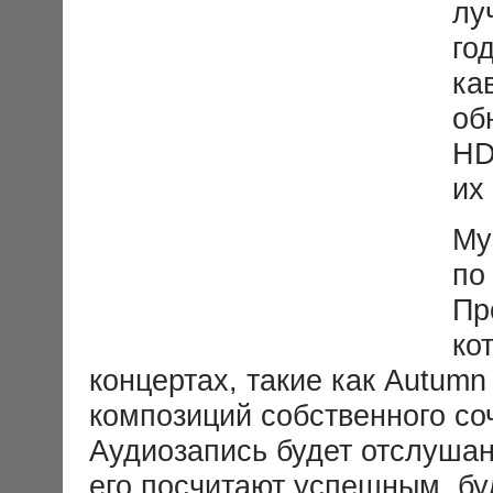
лу
го
ка
об
HD
их
Му
по
Пр
ко
концертах, такие как Autumn
композиций собственного со
Аудиозапись будет отслушана
его посчитают успешным, бу