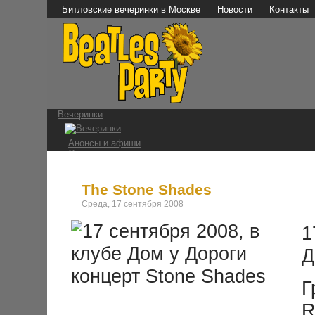
Битловские вечеринки в Москве
Новости
Контакты
Вечеринки
Анонсы и афиши
Отчеты о вечеринках
Фотографии
Видео и аудио
Мы в СМИ
The Stone Shades
Среда, 17 сентября 2008
Битломаны
1
Наши мероприятия
Встречи на Стреле
Д
Конкурс 1 апреля
Ссылки
Г
The Beatles
R