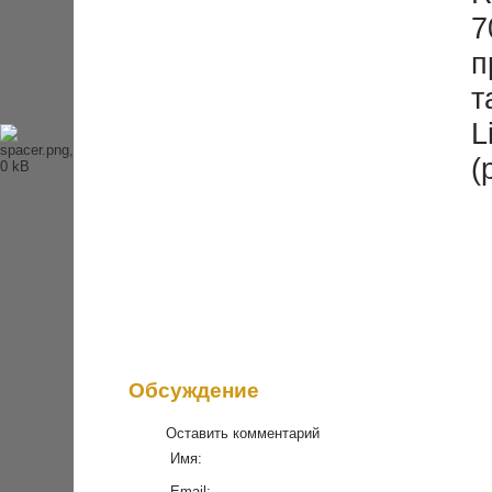
История Beatles
7
Альбомы и песни Beatles
Переводы песен
п
Битлз-викторина
Wallpapers
т
Энциклопедия Beatles
L
Магазин
(
Каталог сувениров
Журнал From Me To You
Обсуждение
Оставить комментарий
Имя:
Email: