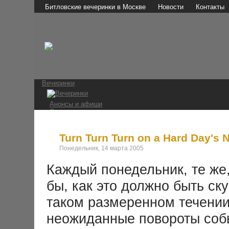
Битловские вечеринки в Москве
Новости
Контакты
Вечеринки
Анонсы и афиши
Отчеты о вечеринках
Фотографии
Видео и аудио
Мы в СМИ
Turn Turn Turn on a Hard Day's N
Понедельник, 14 марта 2005
Битломаны
Каждый понедельник, те же,
Наши мероприятия
Встречи на Стреле
бы, как это должно быть ск
Конкурс 1 апреля
Ссылки
таком размеренном течении
The Beatles
неожиданные повороты соб