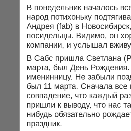
История Beatles
В понедельник началось вс
Альбомы и песни Beatles
Переводы песен
народ потихоньку подтягив
Битлз-викторина
Wallpapers
Андрея (fab) в Новосибирск
Энциклопедия Beatles
посидельцы. Видимо, он хо
Магазин
компании, и услышал вживую
Каталог сувениров
Журнал From Me To You
В Сабс пришла Светлана (Pr
марта, был День Рождения.
именинницу. Не забыли позд
был 11 марта. Сначала все 
совпадение, что каждый раз
пришли к выводу, что нас т
нибудь обязательно рождае
праздник.