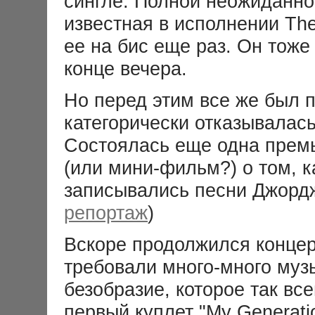
сингле. Полной неожиданност
известная в исполнении The
ее на бис еще раз. Он тож
конце вечера.
Но перед этим все же был 
категорически отказывалась
Состоялась еще одна прем
(или мини-фильм?) о том, 
записывались песни Джорд
репортаж
)
Вскоре продолжился концерт
требовали много-много музы
безобразие, которое так все
первый куплет "My Generati