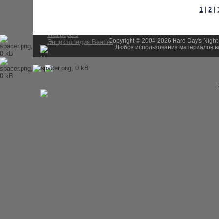
История Beatles
1
|
2
|
Альбомы и песни Beatles
Переводы песен
Битлз-викторина
Wallpapers
Copyright © 2004-2026 Hard Day's Night
Энциклопедия Beatles
Любое использование материалов во
Магазин
Каталог сувениров
Журнал From Me To You