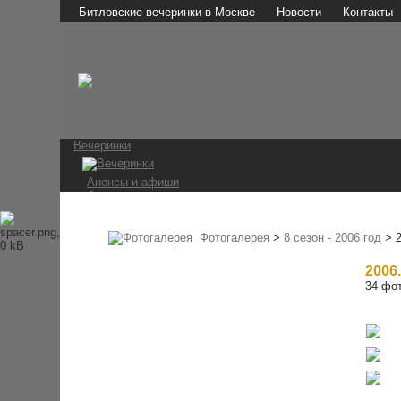
Битловские вечеринки в Москве
Новости
Контакты
Вечеринки
Анонсы и афиши
Отчеты о вечеринках
Фотографии
Видео и аудио
Мы в СМИ
Фотогалерея
>
8 сезон - 2006 год
> 2
Битломаны
2006.
34 фот
Наши мероприятия
Встречи на Стреле
Конкурс 1 апреля
Ссылки
The Beatles