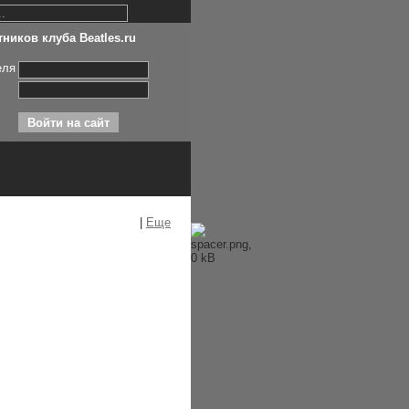
ников клуба Beatles.ru
еля
|
Еще