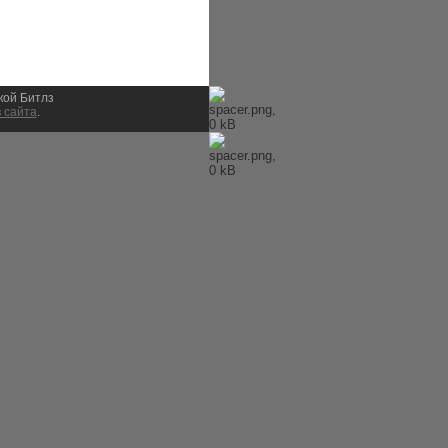
ыкой Битлз
 сайта
.