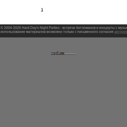
1
 © 2004-2026 Hard Day's Night Parties - встречи битломанов и концерты с муз
использование материалов возможно только с письменного согласия
авторов