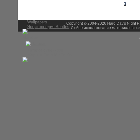
История Beatles
1
Альбомы и песни Beatles
Переводы песен
Битлз-викторина
Wallpapers
Copyright © 2004-2026 Hard Day's Night 
Энциклопедия Beatles
Любое использование материалов воз
Магазин
Каталог сувениров
Журнал From Me To You