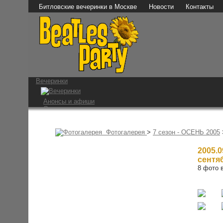
Битловские вечеринки в Москве
Новости
Контакты
Вечеринки
Анонсы и афиши
Отчеты о вечеринках
Фотографии
Видео и аудио
Мы в СМИ
Фотогалерея
>
7 сезон - ОСЕНЬ 2005
Битломаны
2005.0
сентя
8 фото в
Наши мероприятия
Встречи на Стреле
Конкурс 1 апреля
Ссылки
The Beatles