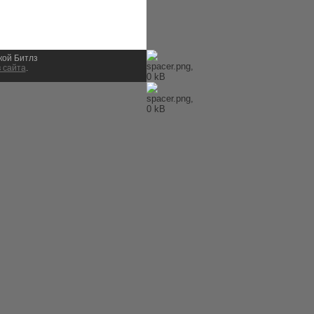
ыкой Битлз
 сайта
.