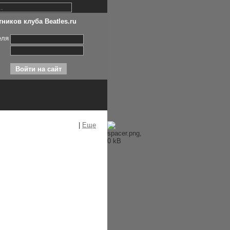
ников клуба Beatles.ru
еля
|
Еще