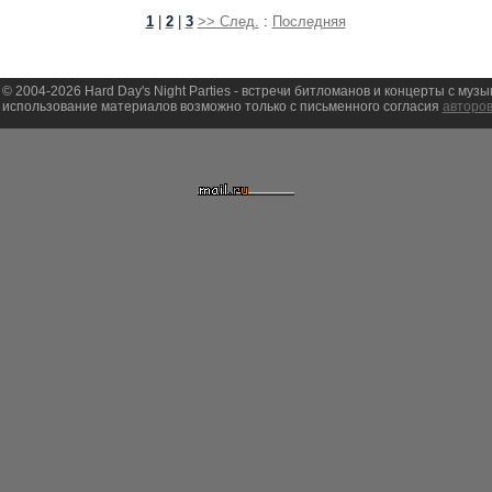
1
|
2
|
3
>> След.
:
Последняя
 © 2004-2026 Hard Day's Night Parties - встречи битломанов и концерты с муз
использование материалов возможно только с письменного согласия
авторов