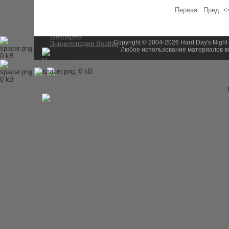
История Beatles
Первая
:
Пред. 
Альбомы и песни Beatles
Переводы песен
Битлз-викторина
Wallpapers
Copyright © 2004-2026 Hard Day's Night
Энциклопедия Beatles
Любое использование материалов во
Магазин
Каталог сувениров
Журнал From Me To You