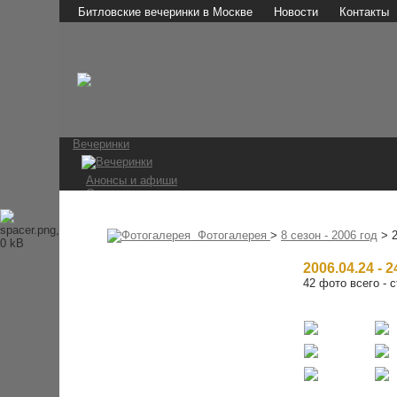
Битловские вечеринки в Москве
Новости
Контакты
Вечеринки
Анонсы и афиши
Отчеты о вечеринках
Фотографии
Видео и аудио
Мы в СМИ
Фотогалерея
>
8 сезон - 2006 год
> 2
Битломаны
2006.04.24 - 
42 фото всего - с
Наши мероприятия
Встречи на Стреле
Конкурс 1 апреля
Ссылки
The Beatles