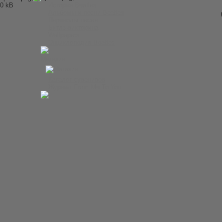
История Beatles
Альбомы и песни Beatles
Переводы песен
Битлз-викторина
Wallpapers
Энциклопедия Beatles
Магазин
Каталог сувениров
Журнал From Me To You