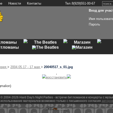
ве
Новости
Контакты
Тел.8(929)551-00-67
Вход для участ
Имя пользоват
Пароль
Регистрация
тломаны
The Beatles
Магазин
ерея
>
2004.05.17 - 17 мая
>
20040517_s_01.jpg
восстановить
gmalion)
 © 2004-2026 Hard Day's Night Parties - встречи битломанов и концерты с муз
использование материалов возможно только с письменного согласия
авторов