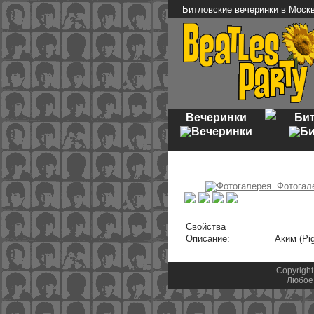
Битловские вечеринки в Моск
Вечеринки
Би
Фотогал
Свойства
Описание:
Аким (Pi
Copyright
Любое 