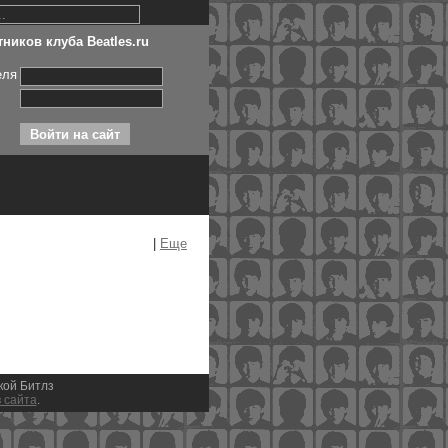
ников клуба Beatles.ru
еля
|
Еще
ыкой Битлз
 сайта
.