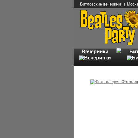
Битловские вечеринки в Моск
Вечеринки
Би
Фотогал