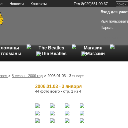
ве
Новости
Контакты
Тел.8(929)551-00-67
Вход для участ
Имя пользоват
Пароль
Регистрация
тломаны
The Beatles
Магазин
ерея
>
8 сезон - 2006 год
> 2006.01.03 - 3 января
2006.01.03 - 3 января
44 фото всего - стр. 1 из 4