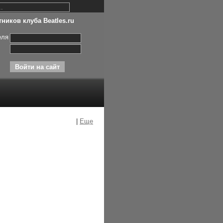
ников клуба Beatles.ru
еля
|
Еще