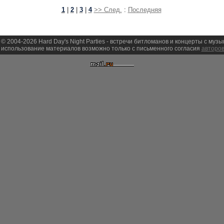
1
|
2
|
3
|
4
>> След.
:
Последняя
 © 2004-2026 Hard Day's Night Parties - встречи битломанов и концерты с муз
использование материалов возможно только с письменного согласия
авторов