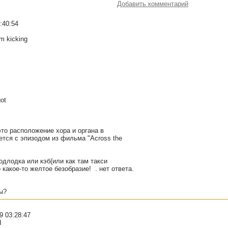
Добавить комментарий
:40:54
m kicking
got
это расположение хора и органа в
ется с эпизодом из фильма "Across the
одлодка или кэб(или как там такси
 какое-то желтое безобразие!
. нет ответа.
ы?
9 03:28:47
d