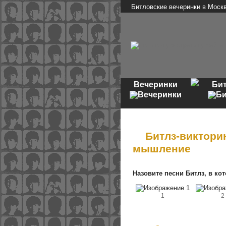
Битловские вечеринки в Моск
Вечеринки
Би
Битлз-виктори
мышление
Назовите песни Битлз, в ко
1
2