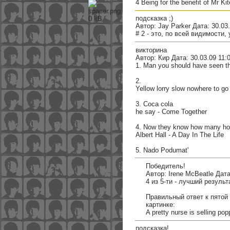
4 Being for the benefit of Mr Kit
подсказка ;)
Автор: Jay Parker Дата: 30.03
# 2 - это, по всей видимости,
викторина
Автор: Кир Дата: 30.03.09 11:
1. Man you should have seen t
2.
Yellow lorry slow nowhere to g
3. Coca cola
he say - Come Together
4. Now they know how many holes
Albert Hall - A Day In The Life
5. Nado Podumat'
Победитель!
Автор: Irene McBeatle Дата
4 из 5-ти - лучший резуль
Правильный ответ к пятой
картинке:
A pretty nurse is selling po
подсказка!