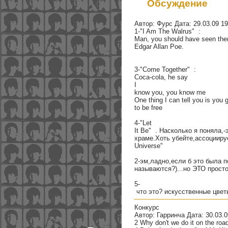
Обсуждение
Автор: Фурс Дата: 29.03.09 19
1-"I Am The Walrus"
:
Man, you should have seen the
Edgar Allan Poe.
3-"Come Together"
:
Coca-cola, he say
I
know you, you know me
One thing I can tell you is you 
to be free
4-"Let
It Be"
. Насколько я поняла,-
храме.Хоть убейте,ассоцииру
Universe"
2-эм,ладно,если б это была п
называются?)...но ЭТО просто
5-
что это? искусственные цвет
Конкурс
Автор: Гарринча Дата: 30.03.0
2 Why don't we do it on the roa