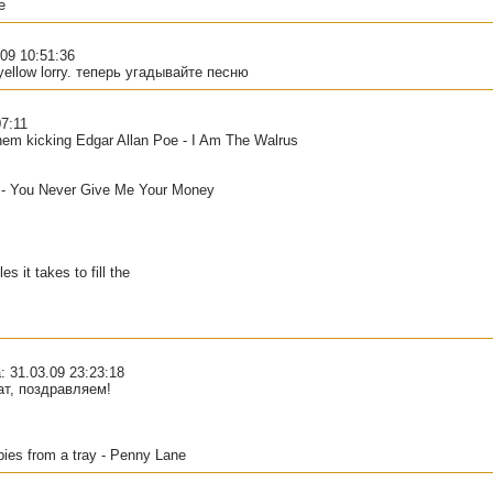
e
.09 10:51:36
 yellow lorry. теперь угадывайте песню
07:11
hem kicking Edgar Allan Poe - I Am The Walrus
o - You Never Give Me Your Money
 it takes to fill the
: 31.03.09 23:23:18
тат, поздравляем!
ppies from a tray - Penny Lane