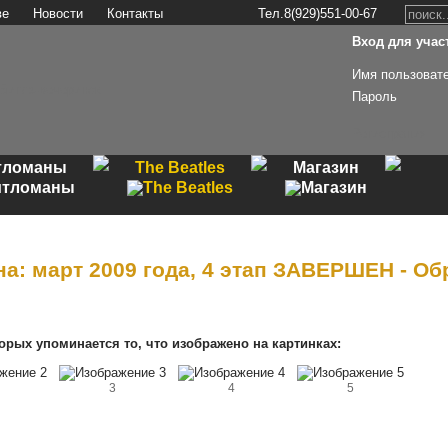
ве
Новости
Контакты
Тел.8(929)551-00-67
Вход для участ
Имя пользоват
Пароль
Регистрация
тломаны
The Beatles
Магазин
на: март 2009 года, 4 этап ЗАВЕРШЕН - Об
торых упоминается то, что изображено на картинках:
3
4
5