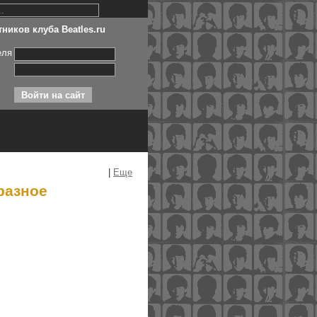
ников клуба Beatles.ru
еля
|
Еще
разное