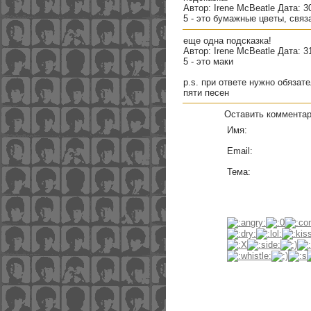
Автор: Irene McBeatle Дата: 30
5 - это бумажные цветы, свя
еще одна подсказка!
Автор: Irene McBeatle Дата: 3
5 - это маки
p.s. при ответе нужно обязат
пяти песен
Оставить коммента
Имя:
Email:
Тема: