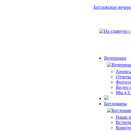
Битловские вечер
Вечеринки
Анонсы
Отчеты
Фотогр
Видео 
Мы в 
Битломаны
Наши м
Встреч
Конкурс