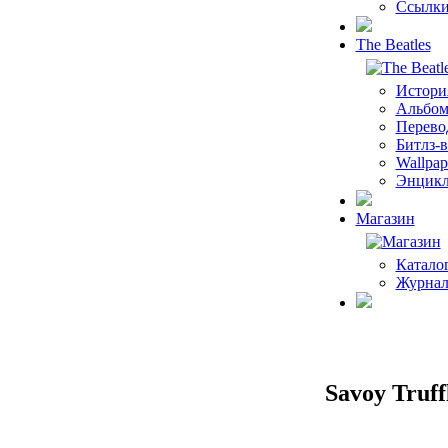
Ссылк
The Beatles
История
Альбомы
Перево
Битлз-
Wallpap
Энцикл
Магазин
Катало
Журнал
Savoy Truff