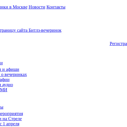
инки в Москве
Новости
Контакты
Тел.8(929)551-00-67
Вход д
Имя поль
Пароль
Регистр
 и афиши
 о вечеринках
афии
и аудио
СМИ
ероприятия
и на Стреле
 1 апреля