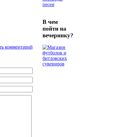
песен
В чем
пойти на
вечеринку?
ть комментарий