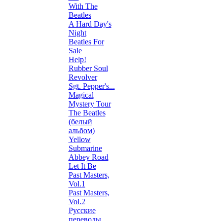
With The
Beatles
A Hard Day's
Night
Beatles For
Sale
Help!
Rubber Soul
Revolver
Sgt. Pepper's...
Magical
Mystery Tour
The Beatles
(белый
альбом)
Yellow
Submarine
Abbey Road
Let It Be
Past Masters,
Vol.1
Past Masters,
Vol.2
Русские
переводы