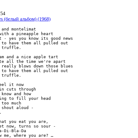
:54
s (белый альбом) (1968)
 and montelimat

with a pineapple heart

t - yes you know its good news

 to have them all pulled out

truffle.

am and a nice apple tart

te all the time we're apart

 really blows down those blues

 to have them all pulled out

truffle.

el it now

in cuts through 

 know and how

ing to fill your head

too much

 shout aloud -



hat you eat you are,

et now, turns so sour -

-Di-Bla-Da

w me, where you are? …
