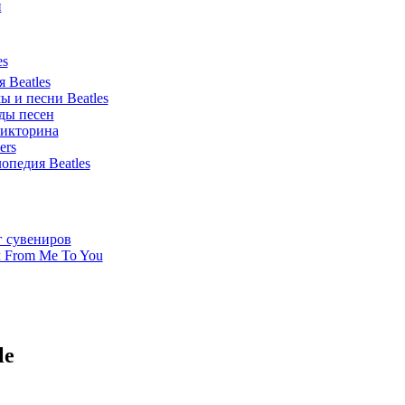
и
 Beatles
 и песни Beatles
ды песен
викторина
ers
опедия Beatles
г сувениров
 From Me To You
le