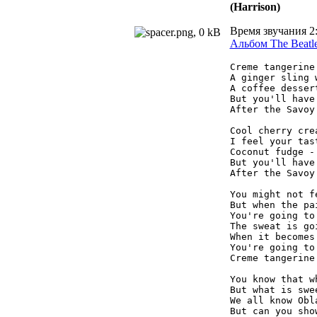
(Harrison)
Время звучания 2
Альбом The Beatle
Creme tangerine
A ginger sling 
A coffee desser
But you'll have
After the Savoy 
Cool cherry cre
I feel your tas
Coconut fudge -
But you'll have
After the Savoy 
You might not fe
But when the pa
You're going to
The sweat is go
When it becomes 
You're going to
Creme tangerine.
You know that w
But what is swe
We all know Obla
But can you sho