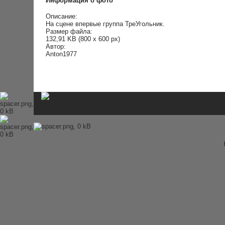
Информация о фото
История Beatles
Альбомы и песни Beatles
Описание:
Переводы песен
На сцене впервые группа ТреУгольник.
Битлз-викторина
Размер файла:
Wallpapers
132,91 KB (800 x 600 px)
Энциклопедия Beatles
Автор:
Anton1977
Магазин
Каталог сувениров
Журнал From Me To You