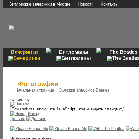
Битловские вечеринки в Москве
Новости
Контакты
Вечеринки
Битломаны
The Beatles
Фотографии
Начальная страница
»
Обложки альбомов Beatles
Слайдшоу
[Пожалуйста, включите JavaScript, чтобы видеть слайдшоу]
Назад
Дальше