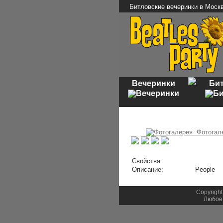
Битловские вечеринки в Моск
Вечеринки
Би
Фотогал
Свойства
Описание:
People
Copyright
Любое 