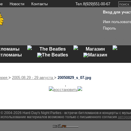
ве
Новости
Контакты
Тел.8(929)551-00-67
Вход для участ
Имя пользоват
Пароль
Регистрация
тломаны
The Beatles
Магазин
ерея
>
2005.08.29 - 29 августа
>
20050829_s_07.jpg
восстановить
 © 2004-2026 Hard Day's Night Parties - встречи битломанов и концерты с муз
использование материалов возможно только с письменного согласия
авторов