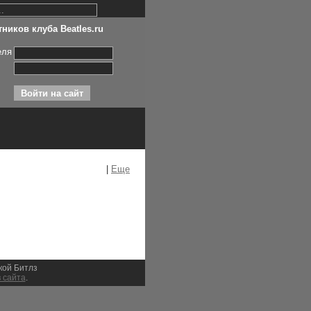
ников клуба Beatles.ru
еля
|
Еще
ыкой Битлз
 сайта
.