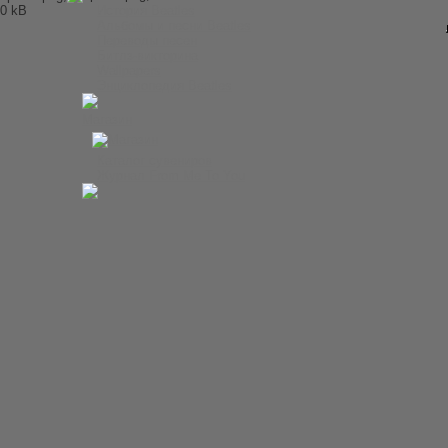
История Beatles
Альбомы и песни Beatles
Переводы песен
Битлз-викторина
Wallpapers
Энциклопедия Beatles
Магазин
Каталог сувениров
Журнал From Me To You