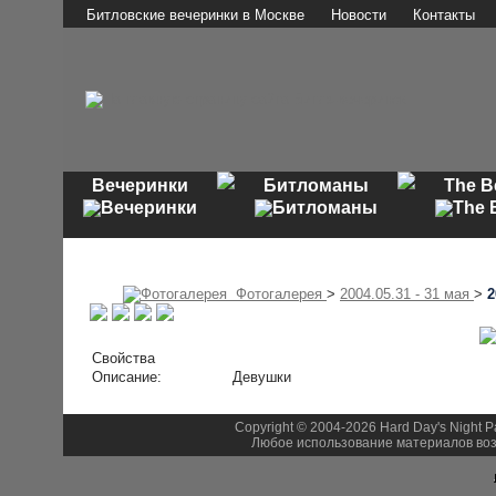
Битловские вечеринки в Москве
Новости
Контакты
Вечеринки
Битломаны
The B
Фотогалерея
>
2004.05.31 - 31 мая
>
2
Свойства
Описание:
Девушки
Copyright © 2004-2026 Hard Day's Night 
Любое использование материалов воз