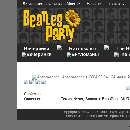
Битловские вечеринки в Москве
Новости
Контакты
Вечеринки
Битломаны
The B
Фотогалерея
>
2004.05.24 - 24 мая
>
2
Свойства
Описание:
Темир, Феня, Вовочка, BassPaul, MUR
Copyright © 2004-2026 Hard Day's Night 
Любое использование материалов воз